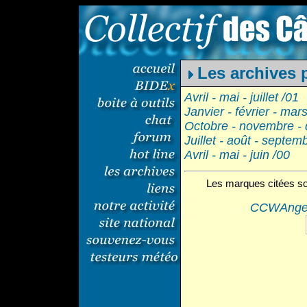
Les archives 
Avril - mai - juillet /01
Janvier - février - mar
Octobre - novembre -
Juillet - août - septem
Avril - mai - juin /00
Les marques citées so
CCWAnge